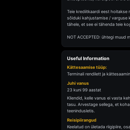
Teie krediitkaardi eest hoitakse
sõiduki kahjustamise / varguse k
tähele, et see ei tähenda teie ko
NOT ACCEPTED: ühtegi muud mak
Useful Information
Kättesaamise tüüp:
Terminali rendilett ja kättesaami
Juhi vanus
23 kuni 99 aastat
Kliendid, kelle vanus ei vasta k
tasu. Arvestage sellega, et koha
teenindusletis.
Reisipiirangud
Keelatud on ületada riigipiire, osar