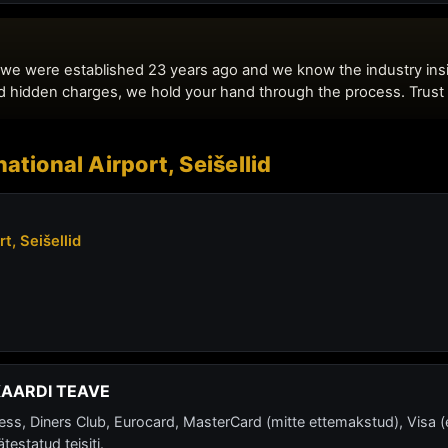
ational Airport, Seišellid
t, Seišellid
KAARDI TEAVE
 Diners Club, Eurocard, MasterCard (mitte ettemakstud), Visa (e
ätestatud teisiti.