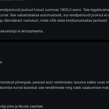
 rendiperioodi jooksul hoiust summas 1800,0 eurot. Teie tagatisraha
orral. See vabastatakse automaatselt, kui rendiperioodi jooksul ei
gu ülemäärast vastutust, mida võib leida kindlustuskaitse jaotisest.
setüüpi ei aktsepteerita.
ne
ehtestatud piirangule, peavad auto rentimiseks tasuma selles osas mä
ldumise korral lisandub see rendihinnale ning tuleb saabumisel mak
iigi piire ja liikuda saartele.