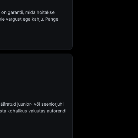
 on garantii, mida hoitakse
 ole vargust ega kahju. Pange
äratud juunior- või seeniorjuhi
sta kohalikus valuutas autorendi